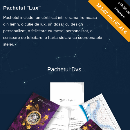
146.59 л
121.67 лв. / 62.21 €
146.59 лв.
Pachetul "Lux"
/ 74.95 €
/ 74.95 €
Pachetul include: un certificat intr-o rama frumoasa
din lemn, o cutie de lux, un dosar cu design
personalizat, o felicitare cu mesaj personalizat, o
scrisoare de felicitare, o harta stelara cu coordonatele
stelei.
Pachetul Dvs.