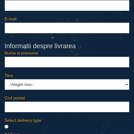
E-mail
Informatii despre livrarea
Nume si prenume
Tara
Cod postal
Select delivery type