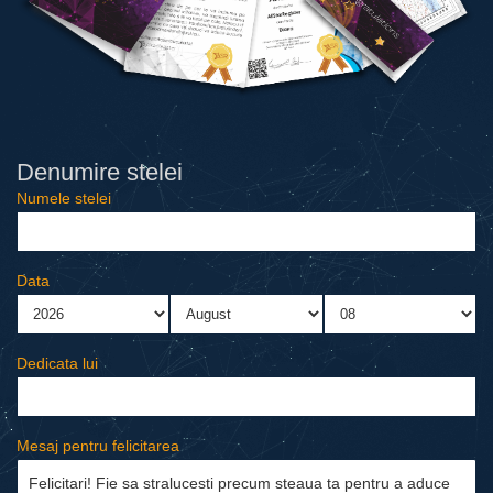
Denumire stelei
Numele stelei
Data
Dedicata lui
Mesaj pentru felicitarea