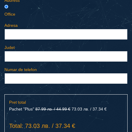
Address
Office
Adresa
Judet
Numar de telefon
Pret total
Pachet "Plus"
87.99 лв. / 44.99 €
73.03 лв. / 37.34 €
Total: 73.03 лв. / 37.34 €