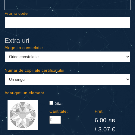
Promo code
Еxtra-uri
Alegeti o constelatie
Numar de copii ale certificatului
Adaugati un element
Star
Cantitate:
Pret:
6.00 лв.
/ 3.07 €