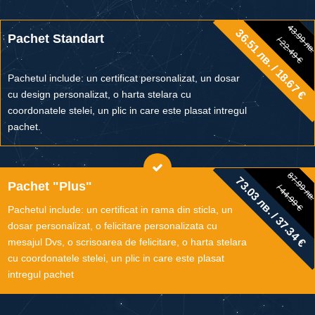
43.99 лв
36.51 лв. / 18.67 €
43.99 лв.
Pachet Standart
/ 22.49 €
/ 22.49 €
Pachetul include: un certificat personalizat, un dosar
cu design personalizat, o harta stelara cu
coordonatele stelei, un plic in care este plasat intregul
pachet.
87.99 лв
73.03 лв. / 37.34 €
87.99 лв.
Pachet "Plus"
/ 44.99 €
/ 44.99 €
Pachetul include: un certificat in rama din sticla, un
dosar personalizat, o felicitare personalizata cu
mesajul Dvs, o scrisoarea de felicitare, o harta stelara
cu coordonatele stelei, un plic in care este plasat
intregul pachet