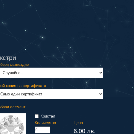
кстри
бери съзвездие
ой копия на сертификата
обави елемент
Кристал
Количество:
Цена:
6.00 лв.