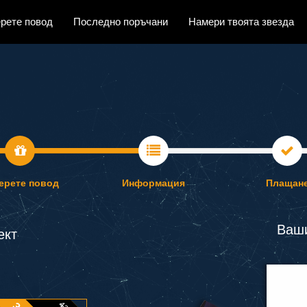
рете повод
Последно поръчани
Намери твоята звезда
ерете повод
Информация
Плащан
Ваши
ект