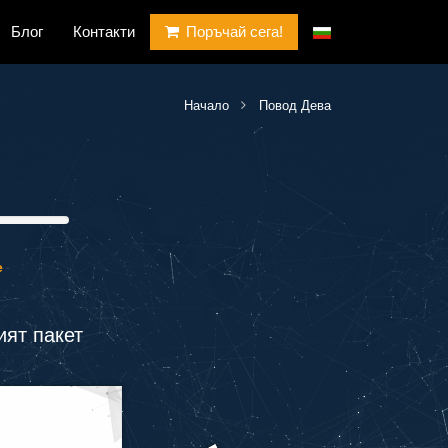
Блог
Контакти
Поръчай сега!
Начало
Повод Дева
е
ят пакет