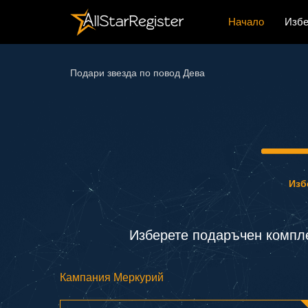
Начало
Избе
Подари звезда по повод Дева
Изб
Изберете подаръчен компл
Кампания Меркурий