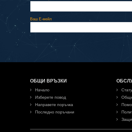
Ваш E-мeйл
ОБЩИ ВРЪЗКИ
ОБСЛ
Начало
Стату
Изберете повод
Общи
Направете поръчка
Пом
Последно поръчани
Полит
Защит