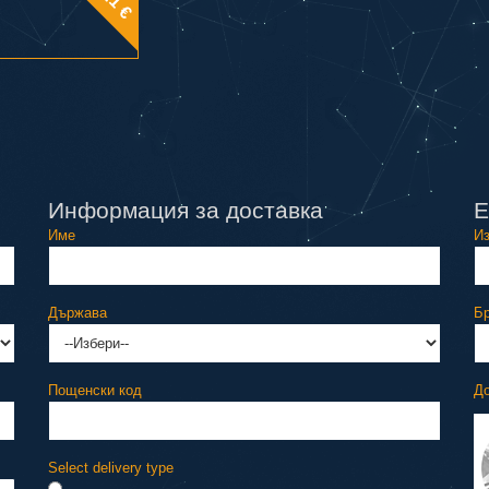
с
Информация за доставка
Е
Име
Из
Държава
Бр
Пощенски код
Д
Select delivery type