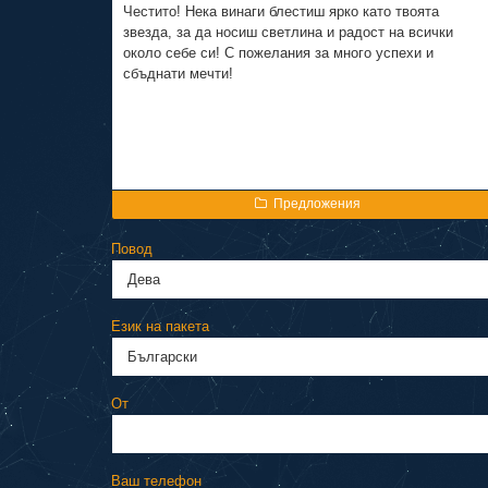
Предложения
Повод
Език на пакета
От
Ваш телефон