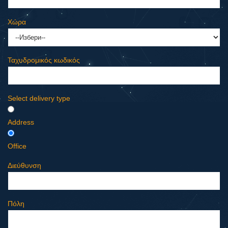
Χώρα
Ταχυδρομικός κωδικός
Select delivery type
Address
Office
Διεύθυνση
Πόλη