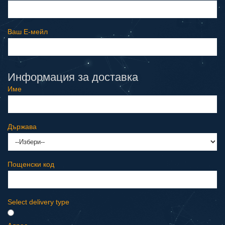
Ваш E-мeйл
Информация за доставка
Име
Държава
Пощенски код
Select delivery type