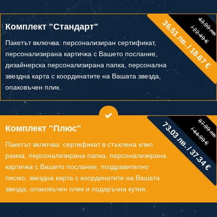
43.99 лв
36.51 лв. / 18.67 €
43.99 лв.
Комплект "Стандарт"
/ 22.49 €
/ 22.49 €
Пакетът включва: персонализиран сертификат,
персонализирана картичка с Вашето послание,
дизайнерска персонализирана папка, персонална
звездна карта с координатите на Вашата звезда,
опаковъчен плик.
87.99 лв
73.03 лв. / 37.34 €
87.99 лв.
Комплект "Плюс"
/ 44.99 €
/ 44.99 €
Пакетът включва: сертификат в стъклена клип
рамка, персонализирана папка, персонализирана
картичка с Вашето послание, поздравително
писмо, звездна карта с координатите на Вашата
звезда, опаковъчен плик и подаръчна кутия.