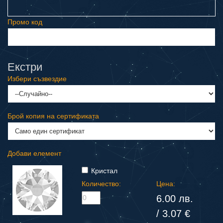
Промо код
Екстри
Избери съзвездие
Брой копия на сертификата
Добави елемент
Кристал
Количество:
Цена:
6.00 лв.
/ 3.07 €