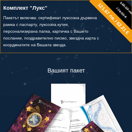
146.59 л
121.67 лв. / 62.21 €
146.59 лв.
Комплект "Лукс"
/ 74.95 €
/ 74.95 €
Пакетът включва: сертификат луксозна дървена
рамка с паспарту, луксозна кутия,
персонализирана папка, картичка с Вашето
послание, поздравително писмо, звездна карта с
координатите на Вашата звезда.
Вашият пакет