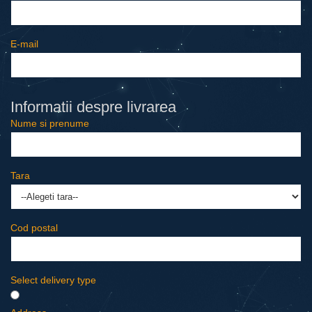
E-mail
Informatii despre livrarea
Nume si prenume
Tara
Cod postal
Select delivery type