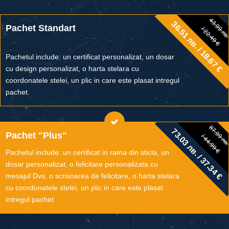
43.99 лв
36.51 лв. / 18.67 €
43.99 лв.
Pachet Standart
/ 22.49 €
/ 22.49 €
Pachetul include: un certificat personalizat, un dosar
cu design personalizat, o harta stelara cu
coordonatele stelei, un plic in care este plasat intregul
pachet.
87.99 лв
73.03 лв. / 37.34 €
87.99 лв.
Pachet "Plus"
/ 44.99 €
/ 44.99 €
Pachetul include: un certificat in rama din sticla, un
dosar personalizat, o felicitare personalizata cu
mesajul Dvs, o scrisoarea de felicitare, o harta stelara
cu coordonatele stelei, un plic in care este plasat
intregul pachet