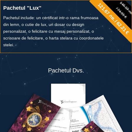
146.59 л
121.67 лв. / 62.21 €
146.59 лв.
Pachetul "Lux"
/ 74.95 €
/ 74.95 €
Pachetul include: un certificat intr-o rama frumoasa
din lemn, o cutie de lux, un dosar cu design
personalizat, o felicitare cu mesaj personalizat, o
scrisoare de felicitare, o harta stelara cu coordonatele
stelei.
Pachetul Dvs.