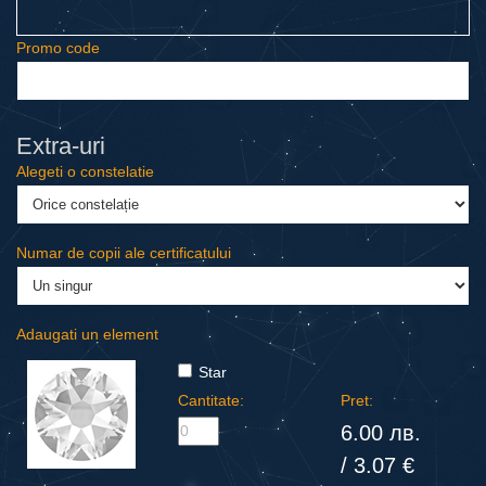
Promo code
Еxtra-uri
Alegeti o constelatie
Numar de copii ale certificatului
Adaugati un element
Star
Cantitate:
Pret:
6.00 лв.
/ 3.07 €