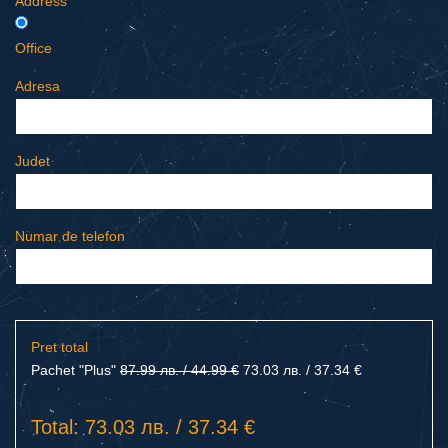
Address
Office
Adresa
Judet
Numar de telefon
Pret total
Pachet "Plus"
87.99 лв. / 44.99 €
73.03 лв. / 37.34 €
Total: 73.03 лв. / 37.34 €