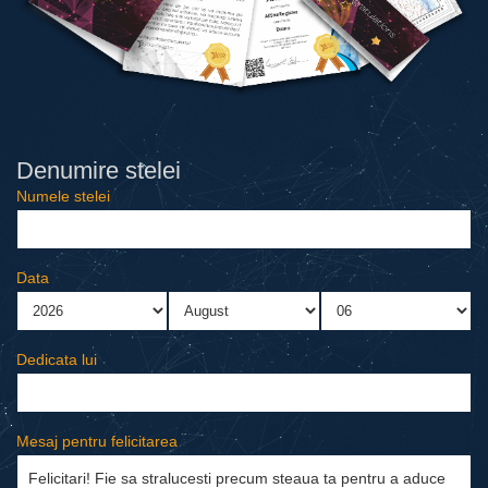
Denumire stelei
Numele stelei
Data
Dedicata lui
Mesaj pentru felicitarea